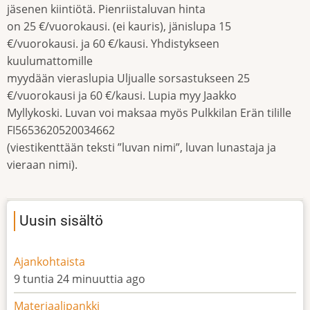
jäsenen kiintiötä. Pienriistaluvan hinta
on 25 €/vuorokausi. (ei kauris), jänislupa 15
€/vuorokausi. ja 60 €/kausi. Yhdistykseen
kuulumattomille
myydään vieraslupia Uljualle sorsastukseen 25
€/vuorokausi ja 60 €/kausi. Lupia myy Jaakko
Myllykoski. Luvan voi maksaa myös Pulkkilan Erän tilille
FI5653620520034662
(viestikenttään teksti ”luvan nimi”, luvan lunastaja ja
vieraan nimi).
Uusin sisältö
Ajankohtaista
9 tuntia 24 minuuttia ago
Materiaalipankki