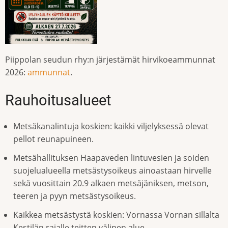
Piippolan seudun rhy:n järjestämät hirvikoeammunnat
2026:
ammunnat
.
Rauhoitusalueet
Metsäkanalintuja koskien: kaikki viljelyksessä olevat
pellot reunapuineen.
Metsähallituksen Haapaveden lintuvesien ja soiden
suojelualueella metsästysoikeus ainoastaan hirvelle
sekä vuosittain 20.9 alkaen metsäjäniksen, metson,
teeren ja pyyn metsästysoikeus.
Kaikkea metsästystä koskien: Vornassa Vornan sillalta
Kestilän rajalle teitten välinen alue.