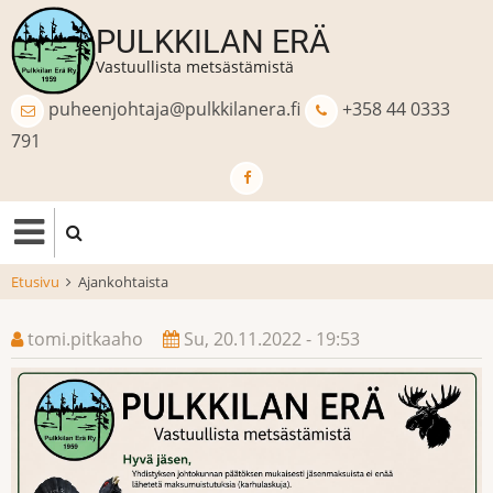
Hyppää
PULKKILAN ERÄ
pääsisältöön
Vastuullista metsästämistä
puheenjohtaja@pulkkilanera.fi
+358 44 0333
791
Etusivu
Ajankohtaista
tomi.pitkaaho
Su, 20.11.2022 - 19:53