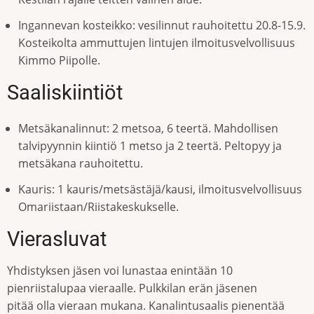
Ingannevan kosteikko: vesilinnut rauhoitettu 20.8-15.9.
Kosteikolta ammuttujen lintujen ilmoitusvelvollisuus
Kimmo Piipolle.
Saaliskiintiöt
Metsäkanalinnut: 2 metsoa, 6 teertä. Mahdollisen
talvipyynnin kiintiö 1 metso ja 2 teertä. Peltopyy ja
metsäkana rauhoitettu.
Kauris: 1 kauris/metsästäjä/kausi, ilmoitusvelvollisuus
Omariistaan/Riistakeskukselle.
Vierasluvat
Yhdistyksen jäsen voi lunastaa enintään 10
pienriistalupaa vieraalle. Pulkkilan erän jäsenen
pitää olla vieraan mukana. Kanalintusaalis pienentää